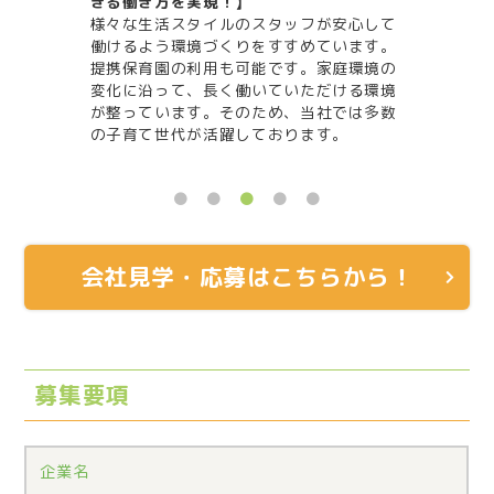
当社施設には従業員が快適に通勤できるよ
が安心して
う、駐車場を併設しています。更に、希望
ています。
者に対しては社用車を１人１台支給しま
家庭環境の
す。しかも、通勤に係るガソリンは現物支
だける環境
給もしくはガソリン代金会社負担です。
社では多数
（※当社規定により支給には条件がありま
す。
す）
会社見学・応募はこちらから！
募集要項
企業名