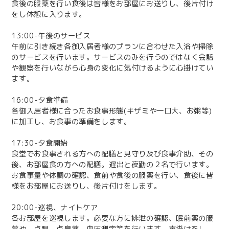
食後の服薬を行い食後は皆様をお部屋にお送りし、後片付け
をし休憩に入ります。
13:00-午後のサービス
午前に引き続き各御入居者様のプランに合わせた入浴や掃除
のサービスを行います。サービスのみを行うのではなく会話
や観察を行いながら心身の変化に気付けるように心掛けてい
ます。
16:00-夕食準備
各御入居者様に合ったお食事形態(キザミや一口大、お粥等)
に加工し、お食事の準備をします。
17:30-夕食開始
食堂でお食事される方への配膳と見守り及び食事介助、その
後、お部屋食の方への配膳。遅出と夜勤の２名で行います。
お食事量や体調の確認、食前や食後の服薬を行い、食後に皆
様をお部屋にお送りし、後片付けをします。
20:00-巡視、ナイトケア
各お部屋を巡視します。必要な方に排泄の確認、眠前薬の服
薬や、点眼、点鼻薬、血圧測定等を行います。声掛けをし、