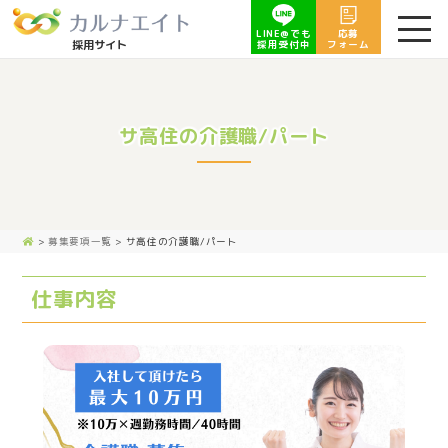
LINE@でも
応募
採用サイト
採用受付中
フォーム
サ高住の介護職/パート
>
募集要項一覧
>
サ高住の介護職/パート
仕事内容