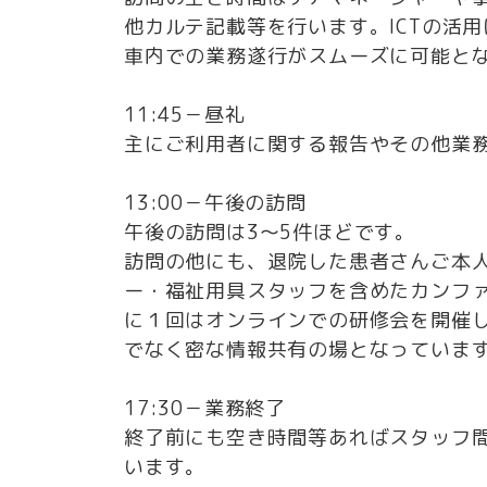
他カルテ記載等を行います。ICTの活
車内での業務遂行がスムーズに可能と
11:45－昼礼
主にご利用者に関する報告やその他業
13:00－午後の訪問
午後の訪問は3～5件ほどです。
訪問の他にも、退院した患者さんご本⼈
ー・福祉用具スタッフを含めたカンフ
に１回はオンラインでの研修会を開催
でなく密な情報共有の場となっていま
17:30－業務終了
終了前にも空き時間等あればスタッフ
います。