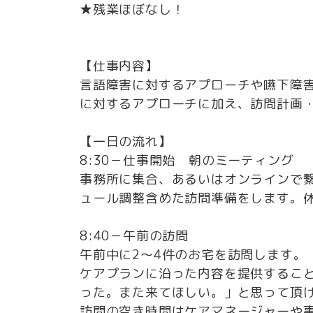
★残業ほぼなし！
【仕事内容】
言語障害に対するアプローチや嚥下障
に対するアプローチに加え、訪問計画
【一日の流れ】
8:30－仕事開始 朝のミーティング
事務所に集合、あるいはオンラインで
ュール調整含めた訪問準備をします。
8:40－午前の訪問
午前中に2～4件のお宅を訪問します。
ケアプランに沿った内容を提供するこ
った。また来てほしい。」と思って頂
訪問の空き時間はケアマネージャーや