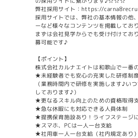
の採用サイトに繋がります♪☆☆☆
弊社採用サイト：https://carna8recrui
採用サイトでは、弊社の基本情報の他
ーなど様々なコンテンツを掲載してお
まずは会社見学からでも受け付けてお
募可能です♪
【ポイント】
株式会社カルナエイトは和歌山で一番の
★未経験者でも安心の充実した研修制
（業務時間内で研修を実施します♪い
しております♪）
★更なるスキル向上のための資格取得支
★急な休暇にも対応できる人員体制
★提携保育施設あり！ライフステージ
★スマホ、PCは一人一台支給
★社用車一人一台支給（社内規定あり