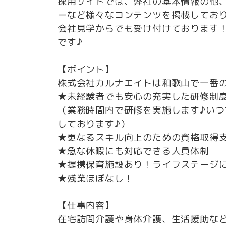
採用サイトでは、弊社の基本情報の他
ーなど様々なコンテンツを掲載してお
会社見学からでも受け付けております
です♪
【ポイント】
株式会社カルナエイトは和歌山で一番の
★未経験者でも安心の充実した研修制
（業務時間内で研修を実施します♪い
しております♪）
★更なるスキル向上のための資格取得支
★急な休暇にも対応できる人員体制
★提携保育施設あり！ライフステージ
★残業ほぼなし！
【仕事内容】
在宅訪問介護や身体介護、生活援助など介護業